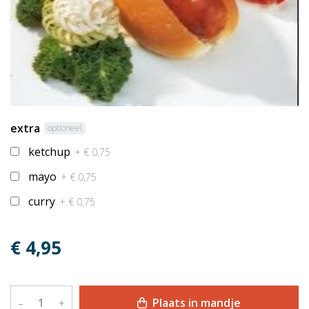
extra
optioneel
ketchup
+ € 0,75
mayo
+ € 0,75
curry
+ € 0,75
€ 4,95
Plaats in mandje
–
+