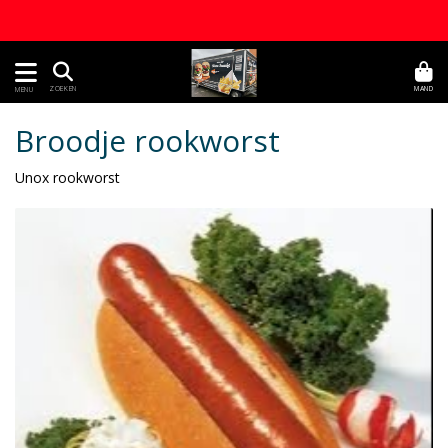
MAND
ZOEKEN
MENU
Broodje rookworst
Unox rookworst